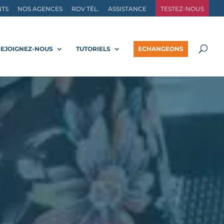
NTS
NOS AGENCES
RDV TÉL.
ASSISTANCE
TESTEZ-NOUS
REJOIGNEZ-NOUS
TUTORIELS
ECHANGEONS