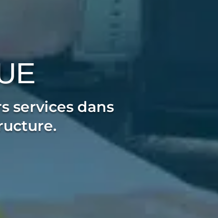
UE
rs services dans
ructure.