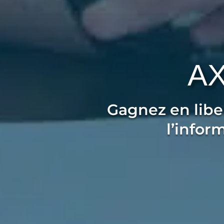
A
Gagnez en liber
l’infor