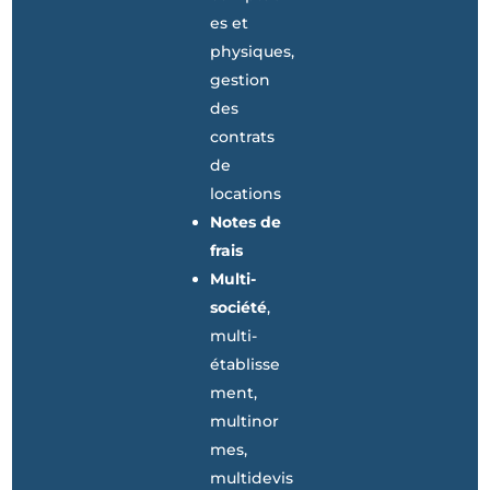
es et
physiques,
gestion
des
contrats
de
locations
Notes de
frais
Multi-
société
,
multi-
établisse
ment,
multinor
mes,
multidevis