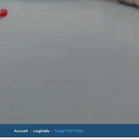
Accueil
Logiciels
Sage FRP 1000
9
9