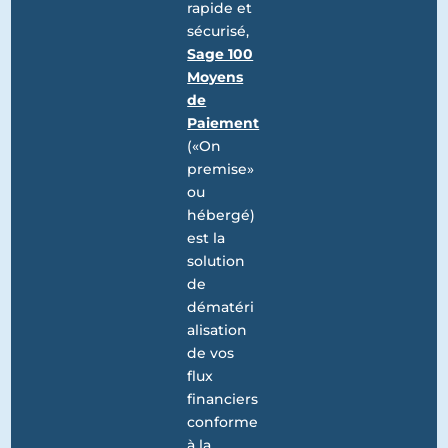
rapide et
sécurisé,
Sage 100
Moyens
de
Paiement
(«On
premise»
ou
hébergé)
est la
solution
de
dématéri
alisation
de vos
flux
financiers
conforme
à la