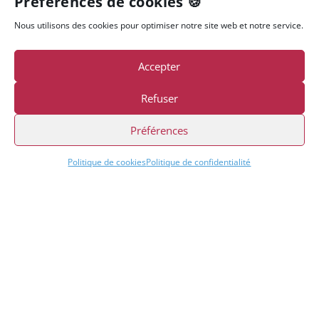
Préférences de cookies 🍪
SAGE
100
Nous utilisons des cookies pour optimiser notre site web et notre service.
TRÉSO
RERIE
Accepter
Le logiciel
Sage 100
Refuser
Trésoreri
e
est la
Préférences
solution
pour
Politique de cookies
Politique de confidentialité
assurer la
solidité
financière
de votre
entrepris
e.
Découvrir