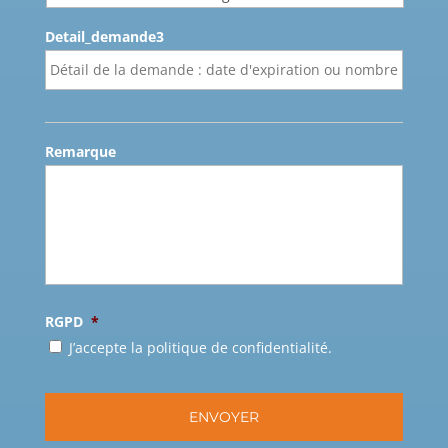
Detail_demande3
Remarque
RGPD
*
J’accepte la politique de confidentialité.