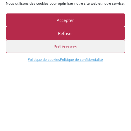
Nous utilisons des cookies pour optimiser notre site web et notre service.
contact@axeinfo.fr
Demande clés
Demande de codes
Accepter
Demande de mises à jour
Assistance
Refuser
Préférences
Politique de cookies
Politique de confidentialité
Nos agences