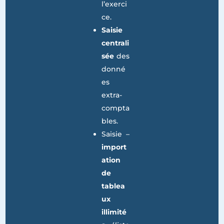
ment
de la
créatio
n de
l’exerci
ce.
Saisie
centrali
sée
des
donné
es
extra-
compta
bles.
Saisie –
import
ation
de