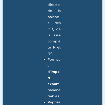
sion de
balanc
es.
Saisie
directe
de la
balanc
e, des
OD, de
la liasse
complè
te N et
N-1.
Format
s
d’
impo
rt –