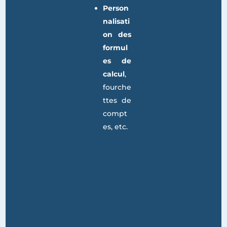
l’impor
t de la
balanc
e.
Person
nalisati
on des
formul
es de
calcul
,
fourche
ttes de
compt
es, etc.