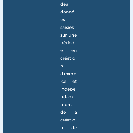
export
paramé
trables.
Reprise
des
donné
es
saisies
sur une
périod
e en
créatio
n
d’exerc
ice et
indépe
ndam