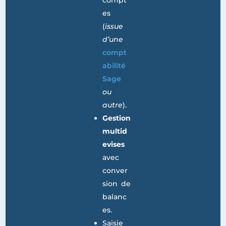
d’une
balanc
e des
compt
es
(
issue
d’une
compt
abilité
Sage
ou
autre
).
Gestion
multid
evises
avec
conver