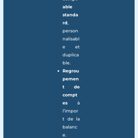
CVAE
,
etc.).
Plan
compt
able
standa
rd
,
person
nalisabl
e et
duplica
ble.
Regrou
pemen
t de
compt
es
à