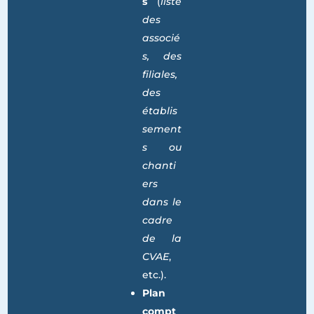
tablea
ux
illimité
s
(
liste
des
associé
s, des
filiales,
des
établis
sement
s ou
chanti
ers
dans le
cadre
de la