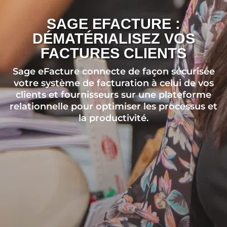
SAGE EFACTURE :
DÉMATÉRIALISEZ VOS
FACTURES CLIENTS
Sage eFacture connecte de façon sécurisée
votre système de facturation à celui de vos
clients et fournisseurs sur une plateforme
relationnelle pour optimiser les processus et
la productivité.