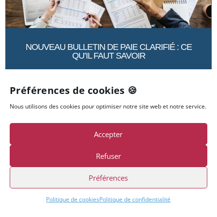
NOUVEAU BULLETIN DE PAIE CLARIFIÉ : CE
QU’IL FAUT SAVOIR
Préférences de cookies 🍪
26 NOV 2024
Alors que l’application du nouveau modèle de
Nous utilisons des cookies pour optimiser notre site web et notre service.
bulletin de paie clarifié est reportée pour être
rendue obligatoire à partir du 1ᵉʳ janvier 2026, le
Accepter
mieux, pour toutes les entreprises, c’est de s’y
préparer.
Refuser
lire plus
Préférences
Politique de cookies
Politique de confidentialité