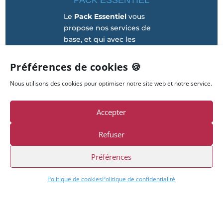
PACK ESSENTIEL
Le
Pack Essentiel
vous
propose nos services de
base, et qui avec les
différentes options
permet de vous délivrer
Préférences de cookies 🍪
les principaux services
Nous utilisons des cookies pour optimiser notre site web et notre service.
pour la gestion de votre
informatique au
quotidien.
Accepter
Refuser
Préférences
Politique de cookies
Politique de confidentialité