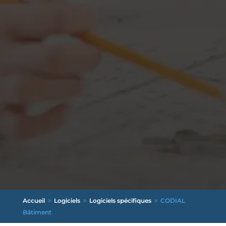
Accueil
Logiciels
Logiciels spécifiques
CODIAL
9
9
9
Bâtiment