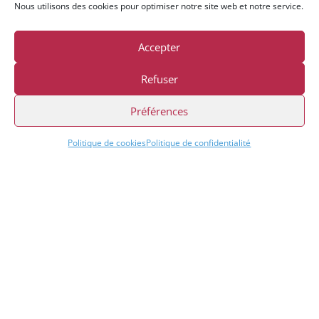
Nous utilisons des cookies pour optimiser notre site web et notre service.
s
d
e
Accepter
s
e
Refuser
c
Préférences
o
n
d
Politique de cookies
Politique de confidentialité
-
o
e
u
v
r
e
:
m
e