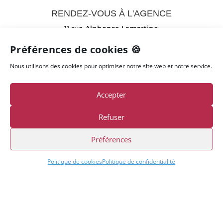
RENDEZ-VOUS À L'AGENCE
11 rue Alphonse Lamartine
71530 – CRISSEY
Préférences de cookies 🍪

Nous utilisons des cookies pour optimiser notre site web et notre service.
Accepter
Refuser
A VOTRE SERVICE PAR TÉLÉPHONE
Préférences
03 85 97 23 00
Politique de cookies
Politique de confidentialité
