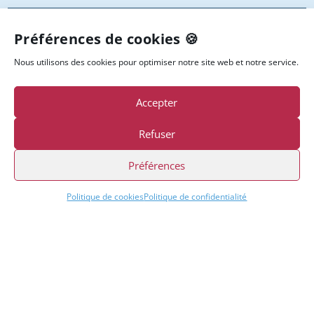
Préférences de cookies 🍪
Nous utilisons des cookies pour optimiser notre site web et notre service.
Accepter

Refuser
Préférences
PENNYLANE : UNE SOLUTION
Politique de cookies
Politique de confidentialité
COMPTABLE ET FINANCIÈRE
ADAPTÉE À VOS BESOINS
Toujours accessible et conçu pour
faciliter la gestion comptable et
financière, Pennylane simplifie vos
processus tout en favorisant la
collaboration entre vos équipes et