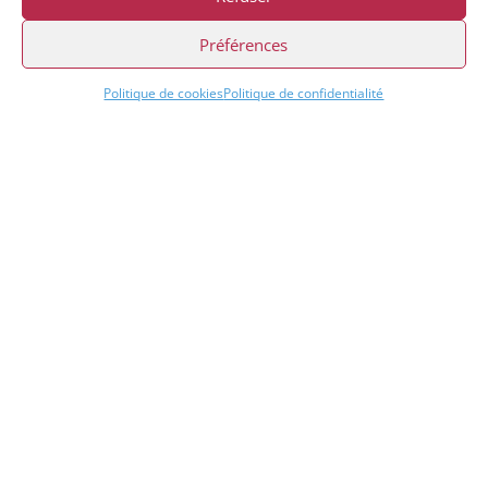
4 place Louis Armand
Préférences
75603 PARIS CEDEX 12
Politique de cookies
Politique de confidentialité

A VOTRE SERVICE PAR TÉLÉPHONE
01 73 02 46 14

ECHANGEONS PAR EMAIL