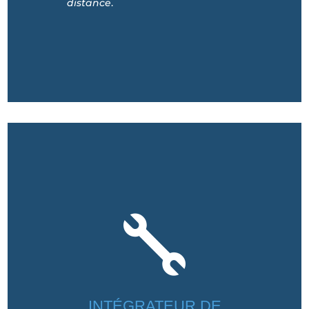
distance
.

INTÉGRATEUR DE