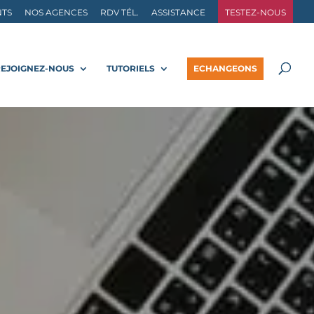
NTS
NOS AGENCES
RDV TÉL.
ASSISTANCE
TESTEZ-NOUS
REJOIGNEZ-NOUS
TUTORIELS
ECHANGEONS