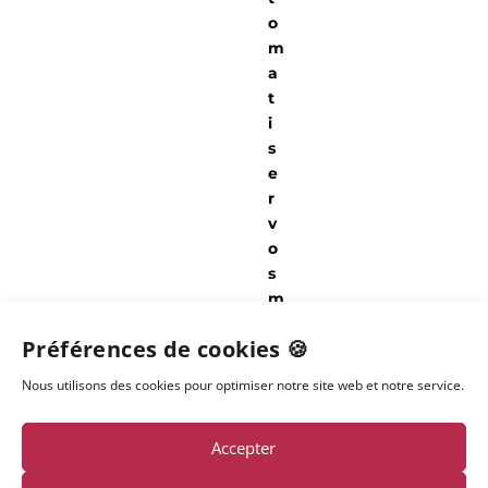
o
m
a
t
i
s
e
r
v
o
s
m
i
Préférences de cookies 🍪
s
s
Nous utilisons des cookies pour optimiser notre site web et notre service.
i
o
Accepter
n
s