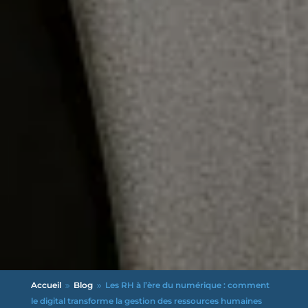
Accueil
Blog
Les RH à l’ère du numérique : comment
9
9
le digital transforme la gestion des ressources humaines