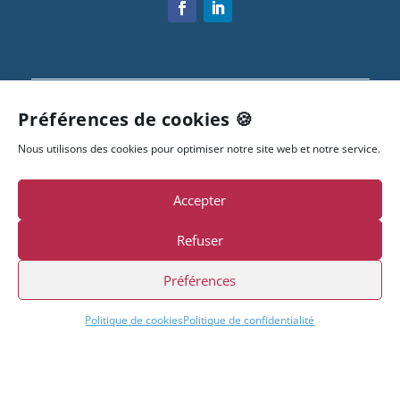
Préférences de cookies 🍪
Nos agences
Nous utilisons des cookies pour optimiser notre site web et notre service.
Accepter
Refuser
Accès rapides
Préférences
Sage 100 PME
Sage FRP 1000
Politique de cookies
Politique de confidentialité
Sage Paie & RH
Logiciels spécifiques
Administration systèmes & réseaux