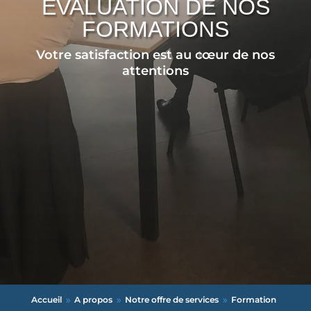
EVALUATION DE NOS
FORMATIONS
Votre satisfaction est au cœur de nos
attentions
Accueil
A propos
Notre offre de services
Formation
9
9
9