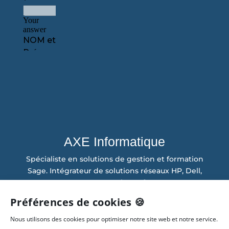
AXE Informatique
Spécialiste en solutions de gestion et formation
Sage. Intégrateur de solutions réseaux HP, Dell,
VMWare, Microsoft.
Préférences de cookies 🍪
Siège administratif
24 boulevard Gambetta
Nous utilisons des cookies pour optimiser notre site web et notre service.
38000 GRENOBLE