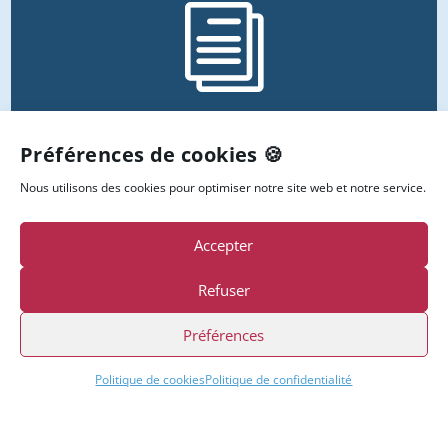
i
CATALOGUE FORMATION
Préférences de cookies 🍪
MGE
Nous utilisons des cookies pour optimiser notre site web et notre service.
Découvrez notre catalogue de
formation aux
logiciels Sage
FRP
1000
Accepter
Refuser
Découvrir
Préférences
Politique de cookies
Politique de confidentialité