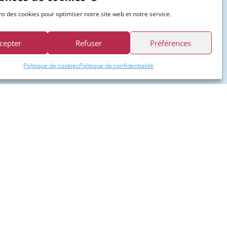
ns des cookies pour optimiser notre site web et notre service.
cepter
Refuser
Préférences
Politique de cookies
Politique de confidentialité
Accès rapides
Sage 100 PME
Sage FRP 1000
Sage Paie & RH
Logiciels spécifiques