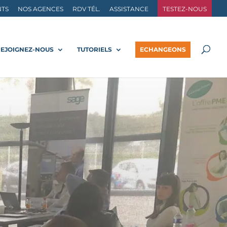
NTS
NOS AGENCES
RDV TÉL.
ASSISTANCE
TESTEZ-NOUS
REJOIGNEZ-NOUS
TUTORIELS
ECHANGEONS