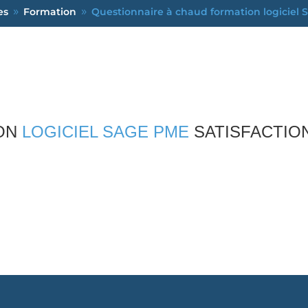
es
Formation
Questionnaire à chaud formation logiciel
9
9
ON
LOGICIEL SAGE PME
SATISFACTIO