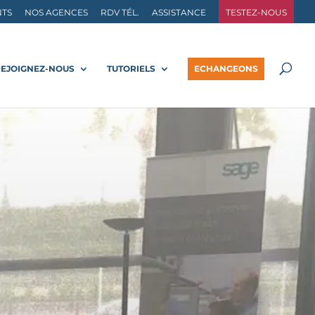
NTS
NOS AGENCES
RDV TÉL.
ASSISTANCE
TESTEZ-NOUS
REJOIGNEZ-NOUS
TUTORIELS
ECHANGEONS