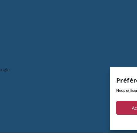
Préfér
Nous utiliso
Ac