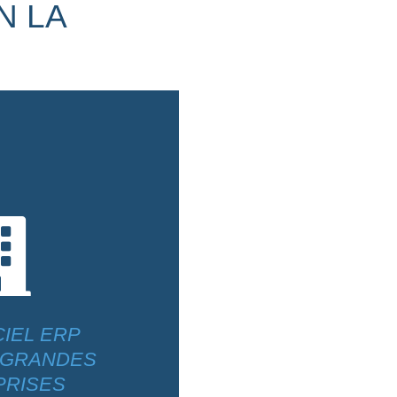
N LA

CIEL ERP
 GRANDES
PRISES