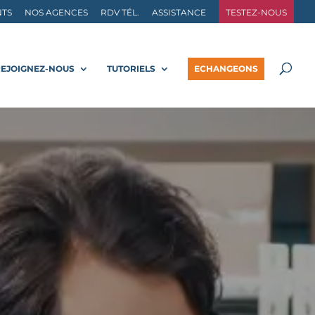
NTS
NOS AGENCES
RDV TÉL.
ASSISTANCE
TESTEZ-NOUS
REJOIGNEZ-NOUS
TUTORIELS
ECHANGEONS