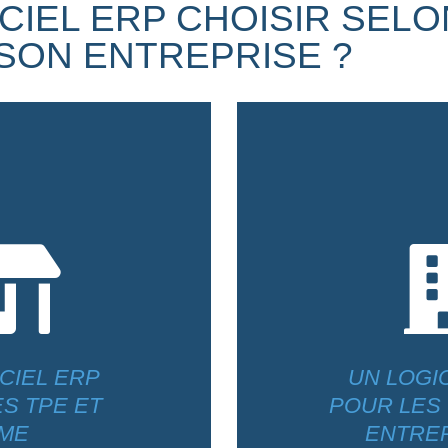
CIEL ERP CHOISIR SELO
 SON ENTREPRISE ?

CIEL ERP
UN LOGI
S TPE ET
POUR LES
ME
ENTRE