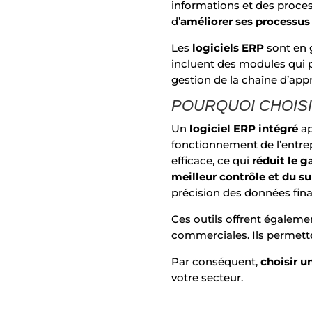
informations et des proces
d’
améliorer ses processus
Les
logiciels ERP
sont en 
incluent des modules qui p
gestion de la chaîne d’appr
POURQUOI CHOISI
Un
logiciel ERP intégré
ap
fonctionnement de l’entrepr
efficace, ce qui
réduit le g
meilleur contrôle et du su
précision des données fina
Ces outils offrent égaleme
commerciales. Ils permetten
Par conséquent,
choisir u
votre secteur.