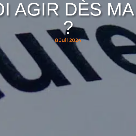
I AGIR DÈS MA
?
8 Juil 2024