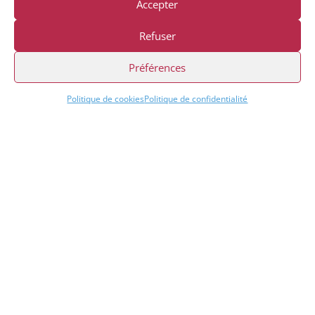
Accepter
24 boulevard Gambetta
38000 GRENOBLE
Refuser
Tél. : 04 76 46 30 77
Préférences
contact@axeinfo.fr
Demande clés
Demande de codes
Politique de cookies
Politique de confidentialité
Demande de mises à jour
Assistance
Nos agences