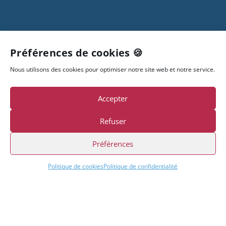
Préférences de cookies 🍪
Nous utilisons des cookies pour optimiser notre site web et notre service.
Accepter
AXE Informatique
Refuser
Spécialiste en solutions de gestion et formation
Sage. Intégrateur de solutions réseaux HP, Dell,
Préférences
VMWare, Microsoft.
Politique de cookies
Politique de confidentialité
Siège administratif
24 boulevard Gambetta
38000 GRENOBLE
Tél. : 04 76 46 30 77
contact@axeinfo.fr