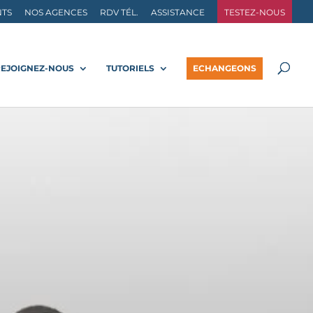
NTS
NOS AGENCES
RDV TÉL.
ASSISTANCE
TESTEZ-NOUS
REJOIGNEZ-NOUS
TUTORIELS
ECHANGEONS