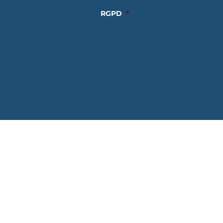
RGPD
*
AXE Informatique