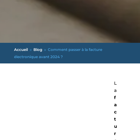
Accueil
Blog
Comment passer à la facture
9
9
électronique avant 2024 ?
L
a
f
a
c
t
u
r