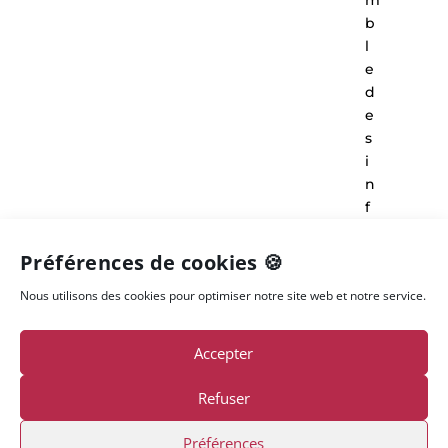
m
b
l
e
d
e
s
i
n
f
o
r
Préférences de cookies 🍪
m
Nous utilisons des cookies pour optimiser notre site web et notre service.
a
t
i
Accepter
o
n
Refuser
s
s
Préférences