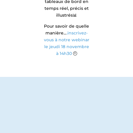
tableaux de bord en
temps réel, précis et
illustrés📊
Pour savoir de quelle
manière…
.inscrivez-
vous à notre webinar
le jeudi 18 novembre
à 14h30
🕙